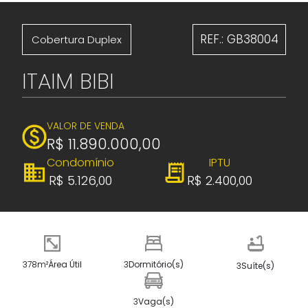
REF.: GB38004
Cobertura Duplex
ITAIM BIBI
VALOR DE VENDA
R$ 11.890.000,00
Condomínio
IPTU
R$ 5.126,00
R$ 2.400,00
378m²
Área Útil
3
Dormitório(s)
3
Suíte(s)
3
Vaga(s)