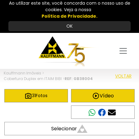
Ao utilizar este site, você concorda com o nosso uso de
cookies. Veja a nossa
Política de Privacidade.
OK
Kauffmann Imóveis
>
VOLTAR
Cobertura Duplex em ITAIM BIBI
>
REF: GB38004
Vídeo
31
Fotos
Compartilhar
Selecionar