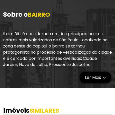
Sobre o
BAIRRO
Itaim Bibi é considerado um dos principais bairros
nobres mais valorizados de São Paulo. Localizado na
zona oeste da capital, o bairro se tornou
protagonista no processo de verticalização da cidade
e é cercado por importantes avenidas: Cidade
Jardim, Nove de Julho, Presidente Juscelino
Kubitschek e Nações Unidas. Além disso, é cortado
pela avenida Brigadeiro Faria Lima, importante centro
Ler Mais
comercial e financeiro de São Paulo, que sedia
empresas de tecnologia, bancos de investimentos e
escritórios.
A região é ideal para quem busca conforto, bem-
estar e qualidade de vida, escolhendo morar próximo
Imóveis
SIMILARES
ao trabalho ou priorizando o fácil acesso a serviços