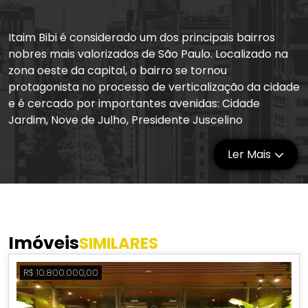
Itaim Bibi é considerado um dos principais bairros
nobres mais valorizados de São Paulo. Localizado na
zona oeste da capital, o bairro se tornou
protagonista no processo de verticalização da cidade
e é cercado por importantes avenidas: Cidade
Jardim, Nove de Julho, Presidente Juscelino
Kubitschek e Nações Unidas. Além disso, é cortado
pela avenida Brigadeiro Faria Lima, importante centro
Ler Mais
comercial e financeiro de São Paulo, que sedia
empresas de tecnologia, bancos de investimentos e
escritórios.
A região é ideal para quem busca conforto, bem-
estar e qualidade de vida, escolhendo morar próximo
Imóveis
SIMILARES
ao trabalho ou priorizando o fácil acesso a serviços
de alto padrão. O Itaim Bibi mantém ciclovias
R$ 10.800.000,00
preservadas e conserva uma das principais opções
de lazer ao ar livre, o Parque do Povo, indicado para