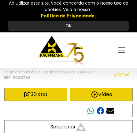
Ao utilizar este site, você concorda com o nosso uso de
cookies. Veja a nossa
Política de Privacidade.
OK
Kauffmann Imóveis
>
Apartamento em ITAIM BIBI
>
VOLTAR
REF: PC85792
Vídeo
33
Fotos
Compartilhar
Selecionar