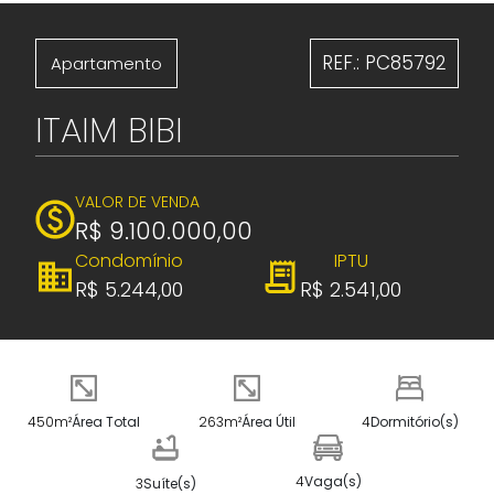
REF.: PC85792
Apartamento
ITAIM BIBI
VALOR DE VENDA
R$ 9.100.000,00
Condomínio
IPTU
R$ 5.244,00
R$ 2.541,00
450m²
Área Total
263m²
Área Útil
4
Dormitório(s)
4
Vaga(s)
3
Suíte(s)