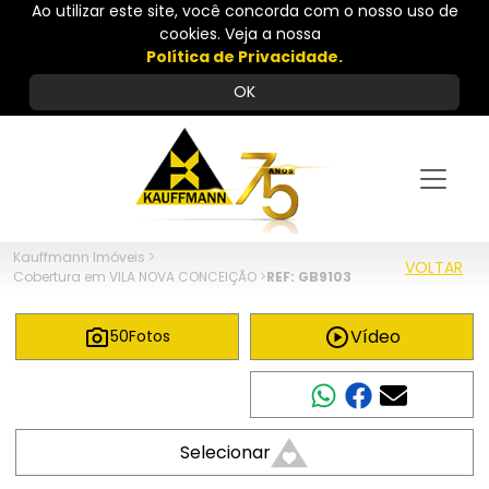
Ao utilizar este site, você concorda com o nosso uso de
cookies. Veja a nossa
Política de Privacidade.
OK
Kauffmann Imóveis
>
VOLTAR
Cobertura em VILA NOVA CONCEIÇÃO
>
REF: GB9103
Vídeo
50
Fotos
Compartilhar
Selecionar