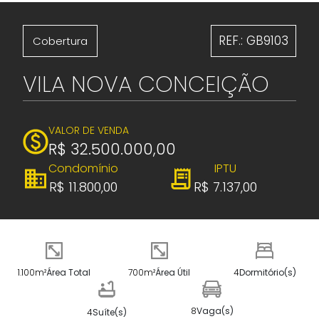
REF.: GB9103
Cobertura
VILA NOVA CONCEIÇÃO
VALOR DE VENDA
R$ 32.500.000,00
Condomínio
IPTU
R$ 11.800,00
R$ 7.137,00
1.100m²
Área Total
700m²
Área Útil
4
Dormitório(s)
8
Vaga(s)
4
Suíte(s)