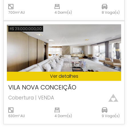
700m² AU
4 Dorm(s)
8 Vaga(s)
R$ 23.000.000,00
Ver detalhes
VILA NOVA CONCEIÇÃO
Cobertura | VENDA
630m² AU
4 Dorm(s)
9 Vaga(s)