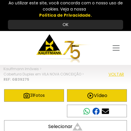
Ao utilizar este site, você concorda com o nosso uso de
cookies. Veja a nossa
Política de Privacidade.
OK
Kauffmann Imóveis
>
VOLTAR
Cobertura Duplex em VILA NOVA CONCEIÇÃO
>
REF: GB39275
Vídeo
31
Fotos
Compartilhar
Selecionar