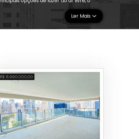
cipais opções de lazer ao ar livre, o
Ler Mais
zem do Itaim Bibi símbolo da gastronomia
veis e sofisticadas para todos os
 pubs e casas noturnas nas famosas ruas
colégios, faculdades e lojas. Na área de
stão os shoppings Iguatemi, JK Iguatemi, o
R$ 6.990.000,00