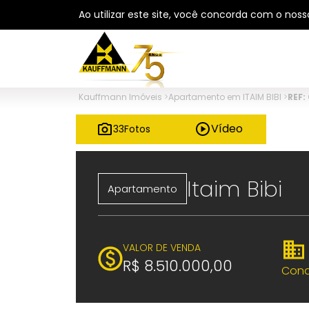
Ao utilizar este site, você concorda com o nos
Kauffmann Imóveis
>
Apartamento em ITAIM BIBI
>
REF:
Vídeo
33
Fotos
Itaim Bibi
Apartamento
VALOR DE VENDA
R$ 8.510.000,00
Cond