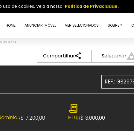
so uso de cookies. Veja a nossa
Política de Privacidade.
HOME
ANUNCIAR IMÓVEL
VER SELECIONADOS
SOBRE
C
 GB29781
Compartilhar
Selecionar
REF.: GB297
R$ 7.200,00
R$ 3.000,00
omínio
IPTU