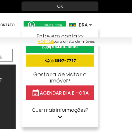
OK
BRA
ONTATO
(11) 98409-0809
Entre em contato:
VOLTAR
para a lista de imóveis
98409-0809
(11)
3897-7777
(11)
Gostaria de visitar o
81
imóvel?
AGENDAR DIA E HORA
Quer mais informações?