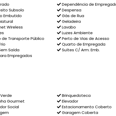
rado
Dependência de Empregad
sito Subsolo
Despensa
o Embutido
Gás de Rua
atural
Geladeira
net Wireless
Lavabo
es
Luzes Ambiente
 de Transporte Público
Perto de Vias de Acesso
rio
Quarto de Empregada
Sem Saída
Suítes C/ Arm. Emb.
ara Empregados
 Verde
Brinquedoteca
nha Gourmet
Elevador
dor Social
Estacionamento Coberto
agem
Garagem Coberta