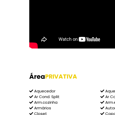
Área
PRIVATIVA
Aquecedor
Aque
Ar Cond. Split
Ar C
Arm.cozinha
Arm.
Armários
Auto
Closet
Cop