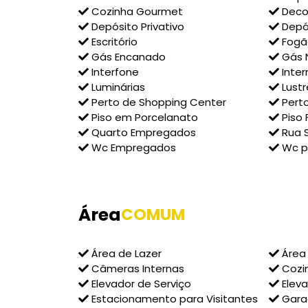
Cozinha Gourmet
Deco
Depósito Privativo
Depó
Escritório
Fogã
Gás Encanado
Gás N
Interfone
Inter
Luminárias
Lustr
Perto de Shopping Center
Perto
Piso em Porcelanato
Piso F
Quarto Empregados
Rua 
Wc Empregados
Wc p
Área
COMUM
Área de Lazer
Área
Câmeras Internas
Cozi
Elevador de Serviço
Eleva
Estacionamento para Visitantes
Gar