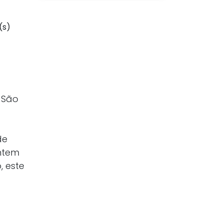
(s)
 São
de
ntem
, este