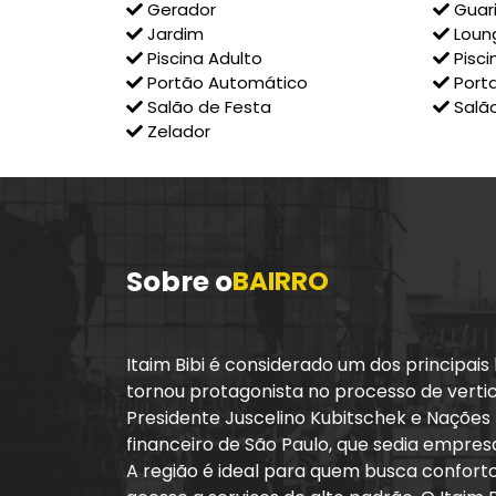
Gerador
Guar
Jardim
Loun
Piscina Adulto
Piscin
Portão Automático
Porta
Salão de Festa
Salão
Zelador
Sobre o
BAIRRO
Itaim Bibi é considerado um dos principais 
tornou protagonista no processo de vertic
Presidente Juscelino Kubitschek e Nações 
financeiro de São Paulo, que sedia empresa
A região é ideal para quem busca conforto