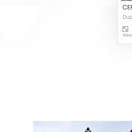
CE
Dup
159m