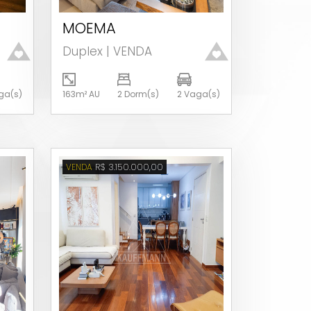
MOEMA
Ver detalhes
Duplex | VENDA
ga(s)
163m² AU
2 Dorm(s)
2 Vaga(s)
R$ 3.150.000,00
VENDA