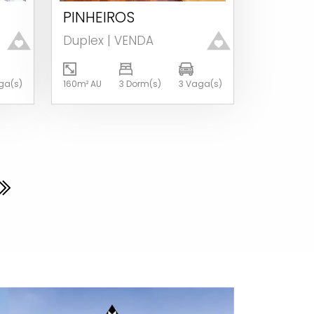
PINHEIROS
Ver detalhes
Duplex | VENDA
ga(s)
160m² AU
3 Dorm(s)
3 Vaga(s)