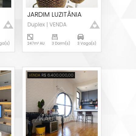
JARDIM LUZITÂNIA
Ver detalhes
Duplex | VENDA
ga(s)
247m² AU
3 Dorm(s)
3 Vaga(s)
R$ 6.400.000,00
VENDA