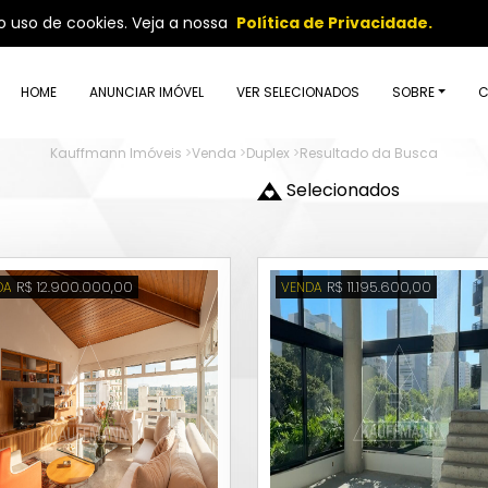
so uso de cookies. Veja a nossa
Política de Privacidade.
HOME
ANUNCIAR IMÓVEL
VER SELECIONADOS
SOBRE
C
Kauffmann Imóveis
>
Venda
>
Duplex
>
Resultado da Busca
Selecionados
R$ 12.900.000,00
R$ 11.195.600,00
DA
VENDA