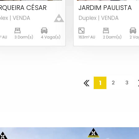
RQUEIRA CÉSAR
JARDIM PAULISTA
Ver detalhes
Ver detalhes
lex | VENDA
Duplex | VENDA
² AU
3 Dorm(s)
4 Vaga(s)
163m² AU
2 Dorm(s)
2 Va
1
2
3