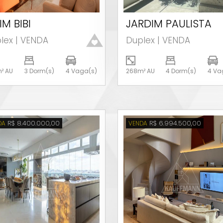
IM BIBI
JARDIM PAULISTA
Ver detalhes
Ver detalhes
lex | VENDA
Duplex | VENDA
² AU
3 Dorm(s)
4 Vaga(s)
268m² AU
4 Dorm(s)
4 Va
R$ 8.400.000,00
R$ 6.994.500,00
DA
VENDA