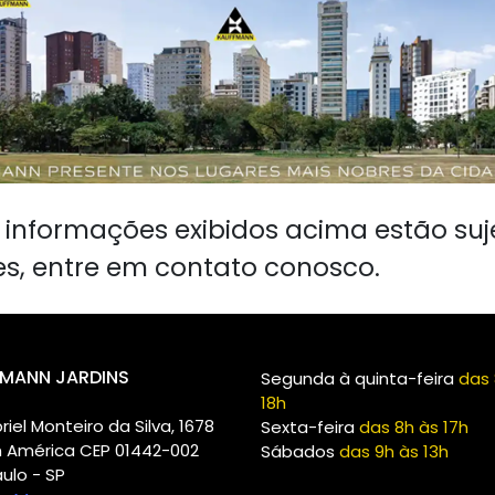
s, informações exibidos acima estão suj
es, entre em contato conosco.
MANN JARDINS
Segunda à quinta-feira
das 
18h
riel Monteiro da Silva, 1678
Sexta-feira
das 8h às 17h
m América CEP 01442-002
Sábados
das 9h às 13h
ulo - SP