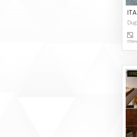
ITA
Dup
170m
VEN