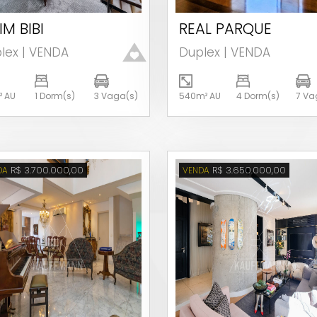
IM BIBI
REAL PARQUE
Ver detalhes
Ver detalhes
lex | VENDA
Duplex | VENDA
² AU
1 Dorm(s)
3 Vaga(s)
540m² AU
4 Dorm(s)
7 Va
R$ 3.700.000,00
R$ 3.650.000,00
DA
VENDA