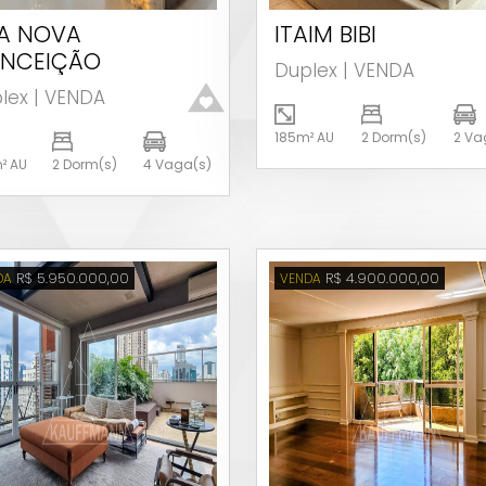
LA NOVA
ITAIM BIBI
Ver detalhes
Ver detalhes
NCEIÇÃO
Duplex | VENDA
lex | VENDA
185m² AU
2 Dorm(s)
2 Va
² AU
2 Dorm(s)
4 Vaga(s)
R$ 5.950.000,00
R$ 4.900.000,00
DA
VENDA