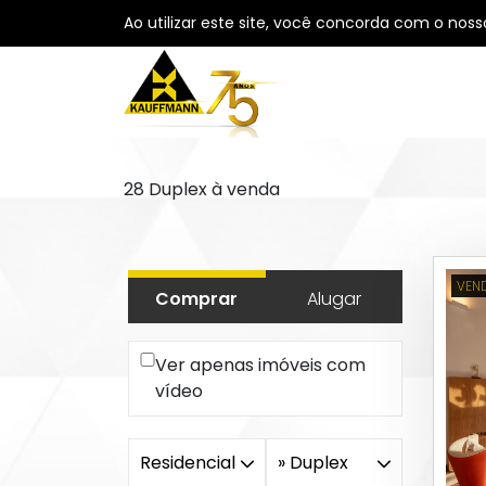
Ao utilizar este site, você concorda com o nos
28 Duplex à venda
VEN
Comprar
Alugar
Ver apenas imóveis com
vídeo
Valor
Área Útil
R$
R$