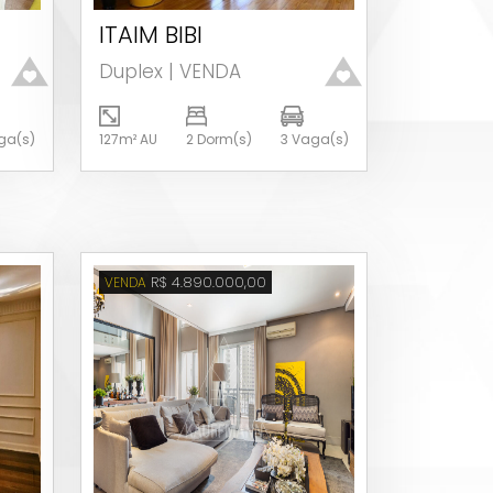
ITAIM BIBI
Ver detalhes
Duplex | VENDA
ga(s)
127m² AU
2 Dorm(s)
3 Vaga(s)
R$ 4.890.000,00
VENDA