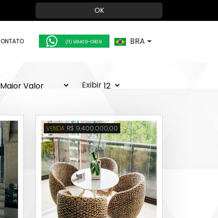
OK
BRA
ONTATO
(11) 98409-0809
Exibir
R$ 9.400.000,00
VENDA