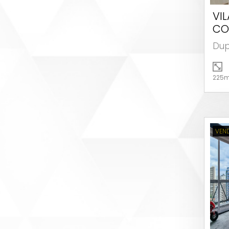
VI
CO
Dup
225m
VEN