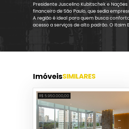
Presidente Juscelino Kubitschek e Nações 
financeiro de São Paulo, que sedia empresa
A região é ideal para quem busca conforto
acesso a serviços de alto padrão. O Itaim 
Parque do Povo, indicado para corridas, p
De restaurantes clássicos a novidades co
paulistana. O bairro consagrou-se como u
públicos. Para quem prefere a vida notur
do bairro, proporcionando lazer aos mora
Imóveis
SIMILARES
O bairro possui infraestrutura completa, 
saúde, as referências são os hospitais Sí
Parque Ibirapuera e o Museu da Casa Brasil
R$ 5.950.000,00