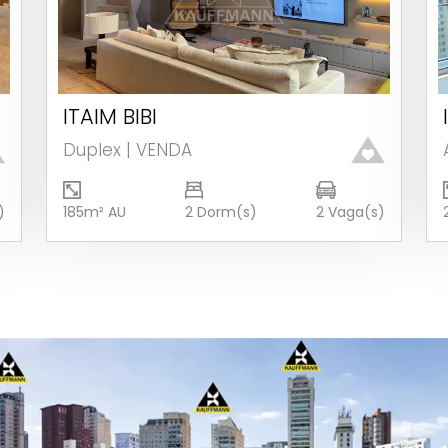
ITAIM BIBI
Ver detalhes
Duplex | VENDA
)
185m² AU
2 Dorm(s)
2 Vaga(s)