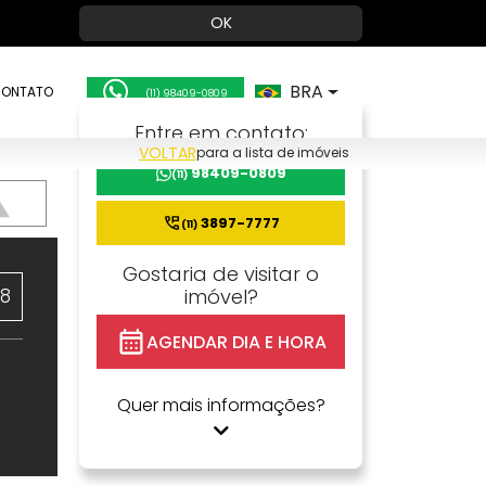
OK
BRA
ONTATO
(11) 98409-0809
Entre em contato:
VOLTAR
para a lista de imóveis
98409-0809
(11)
3897-7777
(11)
Gostaria de visitar o
08
imóvel?
AGENDAR DIA E HORA
Quer mais informações?