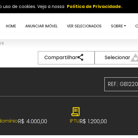
so uso de cookies. Veja a nossa
Política de Privacidade.
HOME
ANUNCIAR IMÓVEL
VER SELECIONADOS
SOBRE
C
08
Compartilhar
Selecionar
REF.: GB122
R$ 4.000,00
R$ 1.200,00
omínio
IPTU