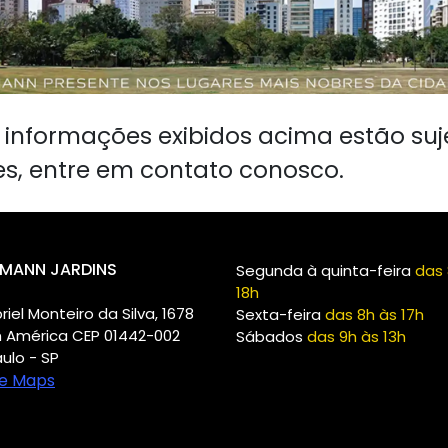
s, informações exibidos acima estão suj
es, entre em contato conosco.
MANN JARDINS
Segunda à quinta-feira
das 
18h
riel Monteiro da Silva, 1678
Sexta-feira
das 8h às 17h
m América CEP 01442-002
Sábados
das 9h às 13h
ulo - SP
e Maps