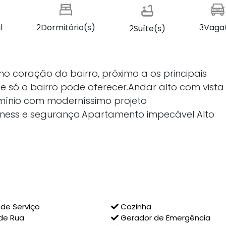
l
2
Dormitório(s)
3
Vaga
2
Suíte(s)
 no coração do bairro, próximo a os principais
e só o bairro pode oferecer.Andar alto com vista
ínio com moderníssimo projeto
fitness e segurança.Apartamento impecável Alto
de Serviço
Cozinha
de Rua
Gerador de Emergência