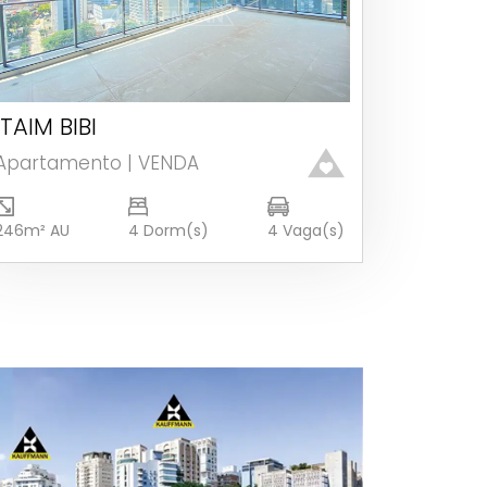
ITAIM BIBI
Ver detalhes
Apartamento | VENDA
246m² AU
4 Dorm(s)
4 Vaga(s)