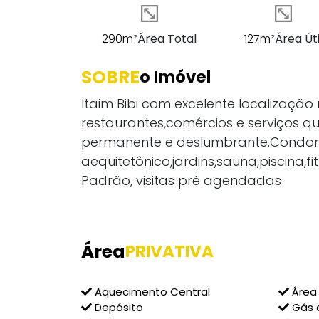
290m²
Área Total
127m²
Área Úti
SOBRE
o Imóvel
Itaim Bibi com excelente localização
restaurantes,comércios e serviços qu
permanente e deslumbrante.Condom
aequitetônico,jardins,sauna,piscina,
Padrão, visitas pré agendadas
Área
PRIVATIVA
Aquecimento Central
Área 
Depósito
Gás 