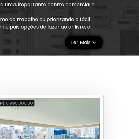
ria Lima, importante centro comercial e
o ao trabalho ou priorizando o fácil
cipais opções de lazer ao ar livre, o
Ler Mais
zem do Itaim Bibi símbolo da gastronomia
veis e sofisticadas para todos os
 pubs e casas noturnas nas famosas ruas
colégios, faculdades e lojas. Na área de
stão os shoppings Iguatemi, JK Iguatemi, o
R$ 6.990.000,00