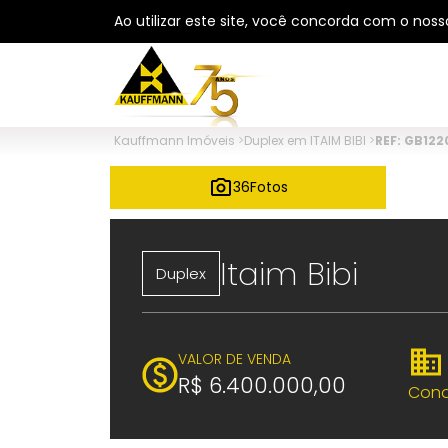
Ao utilizar este site, você concorda com o nos
Kauffmann Imóveis
>
Duplex em ITAIM BIBI
>
REF: GB122
36
Fotos
Itaim Bibi
Duplex
VALOR DE VENDA
R$ 6.400.000,00
Cond