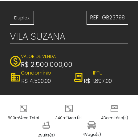
REF.: GB23798
Duplex
VILA SUZANA
VALOR DE VENDA
R$ 2.500.000,00
Condomínio
IPTU
R$ 4.500,00
R$ 1.897,00
800m²
Área Total
340m²
Área Útil
4
Dormitório(s)
4
Vaga(s)
2
Suíte(s)