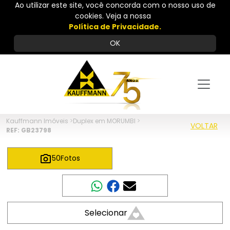
Ao utilizar este site, você concorda com o nosso uso de
cookies. Veja a nossa
Política de Privacidade.
OK
Kauffmann Imóveis
>
Duplex em MORUMBI
>
VOLTAR
REF: GB23798
50
Fotos
Compartilhar
Selecionar