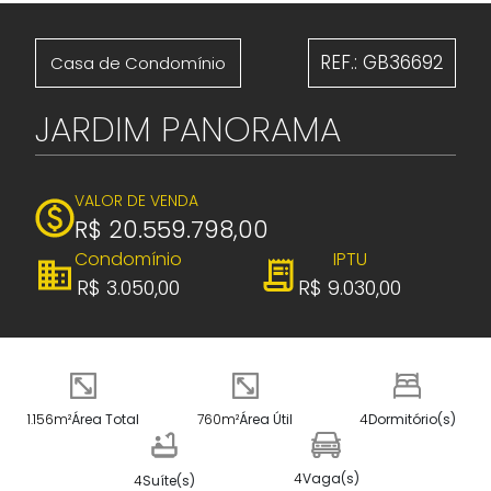
REF.: GB36692
Casa de Condomínio
JARDIM PANORAMA
VALOR DE VENDA
R$ 20.559.798,00
Condomínio
IPTU
R$ 3.050,00
R$ 9.030,00
1.156m²
Área Total
760m²
Área Útil
4
Dormitório(s)
4
Vaga(s)
4
Suíte(s)