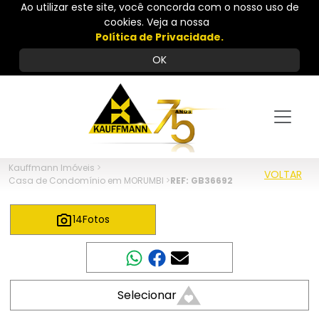
Ao utilizar este site, você concorda com o nosso uso de
cookies. Veja a nossa
Política de Privacidade.
OK
Kauffmann Imóveis
>
VOLTAR
Casa de Condomínio em MORUMBI
>
REF: GB36692
14
Fotos
Compartilhar
Selecionar