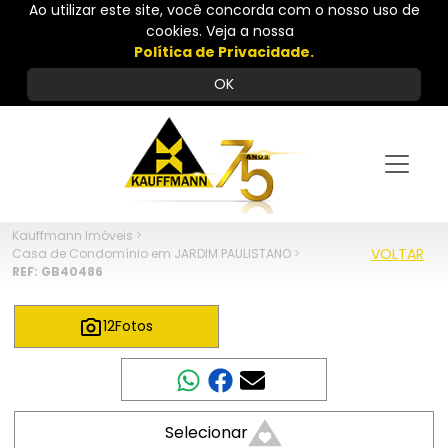
Ao utilizar este site, você concorda com o nosso uso de
cookies. Veja a nossa
Política de Privacidade.
OK
Kauffmann Imóveis
>
VOLTAR
Casa de Condomínio em JARDIM PAULISTANO
>
REF: GB40486
12
Fotos
Compartilhar
Selecionar