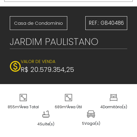
REF.: GB40486
Casa de Condomínio
JARDIM PAULISTANO
VALOR DE VENDA
R$ 20.579.354,25
855m²
Área Total
689m²
Área Útil
4
Dormitório(s)
5
Vaga(s)
4
Suíte(s)