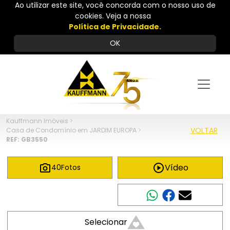
Ao utilizar este site, você concorda com o nosso uso de
cookies. Veja a nossa
Política de Privacidade.
OK
Kauffmann Imóveis
>
VOLTAR
Casa de Condomínio em JARDIM EUROPA
>
REF: GB3550
Vídeo
40
Fotos
Compartilhar
Selecionar