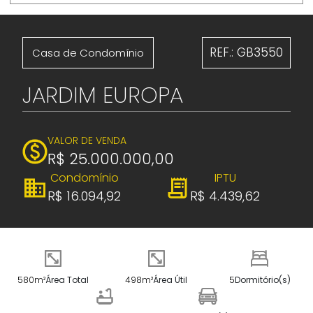
REF.: GB3550
Casa de Condomínio
JARDIM EUROPA
VALOR DE VENDA
R$ 25.000.000,00
Condomínio
IPTU
R$ 16.094,92
R$ 4.439,62
580m²
Área Total
498m²
Área Útil
5
Dormitório(s)