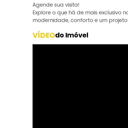
Agende sua visita!
Explore o que há de mais exclusivo n
modernidade, conforto e um projeto 
VÍDEO
do Imóvel