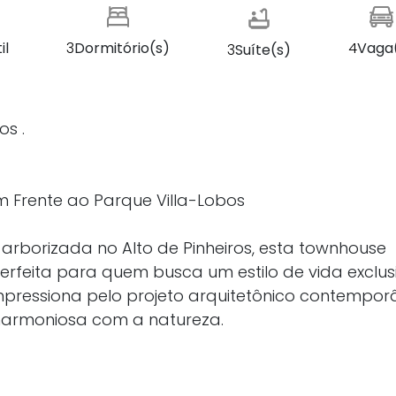
il
3
Dormitório(s)
4
Vaga
3
Suíte(s)
os .
m Frente ao Parque Villa-Lobos
rborizada no Alto de Pinheiros, esta townhouse
erfeita para quem busca um estilo de vida exclusi
mpressiona pelo projeto arquitetônico contempor
 harmoniosa com a natureza.