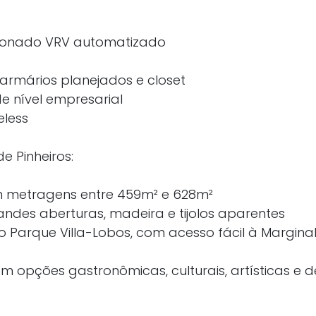
cionado VRV automatizado
m armários planejados e closet
de nível empresarial
eless
e Pinheiros:
m metragens entre 459m² e 628m²
des aberturas, madeira e tijolos aparentes
o Parque Villa-Lobos, com acesso fácil à Margina
m opções gastronômicas, culturais, artísticas e d