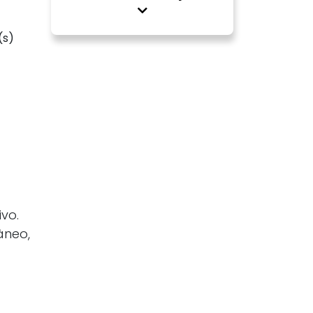
(s)
vo.
âneo,