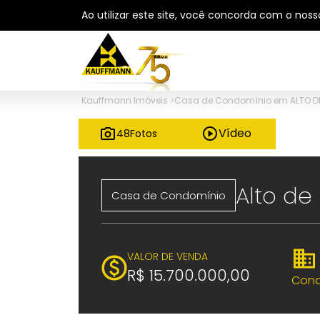
Ao utilizar este site, você concorda com o nos
Kauffmann Imóveis
>
Casa de Condomínio em ALTO DE
Vídeo
48
Fotos
Alto de 
Casa de Condomínio
VALOR DE VENDA
R$ 15.700.000,00
Cond