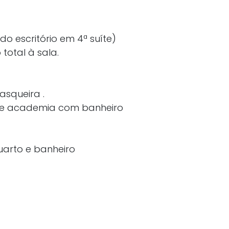
do escritório em 4ª suíte)
total à sala.
asqueira .
 e academia com banheiro
arto e banheiro