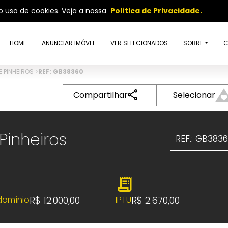
so uso de cookies. Veja a nossa
Política de Privacidade.
HOME
ANUNCIAR IMÓVEL
VER SELECIONADOS
SOBRE
C
 PINHEIROS
>
REF: GB38360
Compartilhar
Selecionar
Pinheiros
REF.: GB383
R$ 12.000,00
R$ 2.670,00
omínio
IPTU