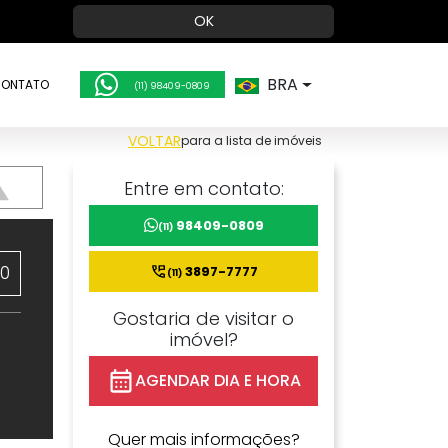
OK
BRA
ONTATO
(11) 98409-0809
VOLTAR
para a lista de imóveis
Entre em contato:
98409-0809
(11)
60
3897-7777
(11)
Gostaria de visitar o
imóvel?
AGENDAR DIA E HORA
Quer mais informações?