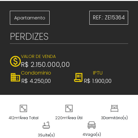
REF.: ZE15364
Apartamento
PERDIZES
VALOR DE VENDA
R$ 2.150.000,00
Condomínio
IPTU
R$ 4.250,00
R$ 1.900,00
412m²
Área Total
220m²
Área Útil
3
Dormitório(s)
4
Vaga(s)
3
Suíte(s)