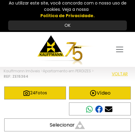
Ao utilizar este site, você concorda com o nosso uso de
cookies. Veja a nossa
Política de Privacidade.
OK
Kauffmann Imóveis
>
Apartamento em PERDIZES
>
VOLTAR
REF: ZE15364
Vídeo
24
Fotos
Compartilhar
Selecionar