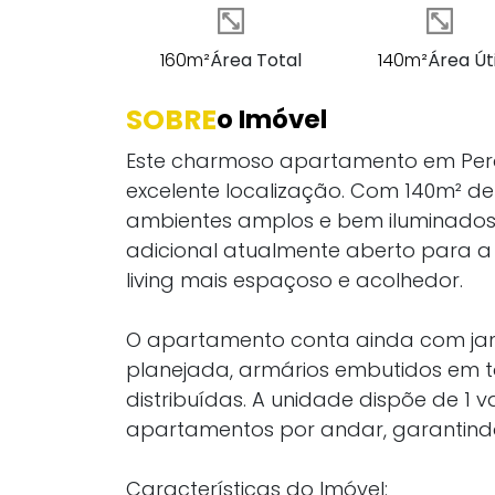
160m²
Área Total
140m²
Área Úti
SOBRE
o Imóvel
Este charmoso apartamento em Perd
excelente localização. Com 140m² de á
ambientes amplos e bem iluminados. 
adicional atualmente aberto para a
living mais espaçoso e acolhedor.
O apartamento conta ainda com jane
planejada, armários embutidos em 
distribuídas. A unidade dispõe de 1
apartamentos por andar, garantindo
Características do Imóvel: