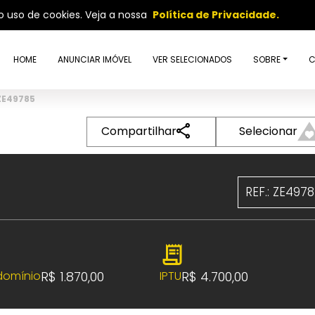
so uso de cookies. Veja a nossa
Política de Privacidade.
HOME
ANUNCIAR IMÓVEL
VER SELECIONADOS
SOBRE
C
 ZE49785
Compartilhar
Selecionar
REF.: ZE497
R$ 1.870,00
R$ 4.700,00
omínio
IPTU