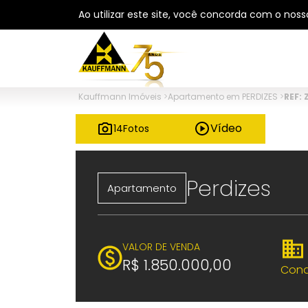
Ao utilizar este site, você concorda com o nos
Kauffmann Imóveis
>
Apartamento em PERDIZES
>
REF:
Vídeo
14
Fotos
Perdizes
Apartamento
VALOR DE VENDA
R$ 1.850.000,00
Cond