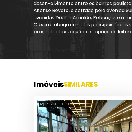
desenvolvimento entre os bairros paulista
Alfonso Bovero, e cortado pela avenida S
avenidas Doutor Arnaldo, Rebouças e a ru
O bairro abriga uma das principais áreas
praça do idoso, aquário e espaço de leitur
Outra opção para os adeptos de esportes ao
avenida Sumaré e a escadaria localizada
local diferente para praticar exercícios. 
de Pedra, está perto da avenida Sumaré.
Com localização e infraestrutura privilegi
Imóveis
SIMILARES
Perdizes é referência em educação por rec
São Paulo. Colégios famosos e bem concei
do Senac Francisco Matarazzo. Na área de 
R$ 1.550.000,00
Itamaraty.
O bairro é referência entre as regiões ma
dos maiores centros de atividades artísti
um roteiro incluindo o Museu Geológico V