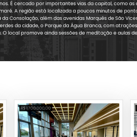
nos. É cercado por importantes vias da capital, como as
umaré. A região está localizada a poucos minutos de pon
a da Consolação, além das avenidas Marquês de São Vicen
 verdes da cidade, o Parque da Água Branca, com atraçõe
a. O local promove ainda sessões de meditação e aulas de 
 ar livre é o Parque Zilda Natel, que tem pistas de skat
 na Praça Irmãos Karmann são outros pontos conhecidos
Para quem se arrisca em um esporte diferente, o maior gi
adas, a região oferece fácil acesso a serviços básicos c
eber um dos maiores centros universitários do país, a PU
tuados estão instalados no bairro, como o São Domingos
saúde, os moradores têm acesso ao Hospital Israelita Al
R$ 1.700.000,00
is culturais da cidade, com o Teatro Tuca, da PUC, e o T
cas e de lazer na zona oeste paulistana. Quem optar por
aldemar Lefévre, relacionado ao meio ambiente, a Casa M