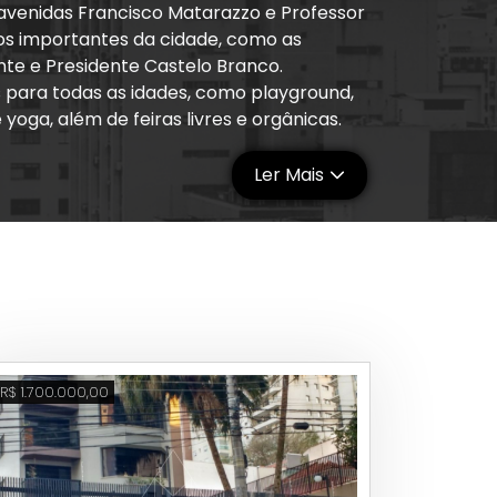
 avenidas Francisco Matarazzo e Professor
tos importantes da cidade, como as
te e Presidente Castelo Branco.
s para todas as idades, como playground,
yoga, além de feiras livres e orgânicas.
e e quadra de basquete. A ciclovia da
 por quem gosta de pedalar ou procura um
Ler Mais
násio de escalada esportiva do país, a Casa
omo clínicas, academias e supermercados.
C – Pontifícia Universidade Católica de
, o Pentágono e o Santa Marcelina, além
bert Einstein e ao Pronto Socorro
R$ 1.700.000,00
eatro Bradesco, além do Sesc Pompeia, um
 conhecer os museus da região pode fazer
ário de Andrade, onde viveu um dos