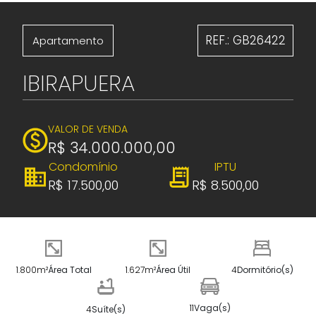
REF.: GB26422
Apartamento
IBIRAPUERA
VALOR DE VENDA
R$ 34.000.000,00
Condomínio
IPTU
R$ 17.500,00
R$ 8.500,00
1.800m²
Área Total
1.627m²
Área Útil
4
Dormitório(s)
11
Vaga(s)
4
Suíte(s)