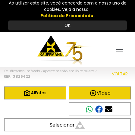
Ao utilizar este site, você concorda com o nosso uso de
cookies. Veja a nossa
Política de Privacidade.
OK
Kauffmann Imóveis
>
Apartamento em Ibirapuera
>
VOLTAR
REF: GB26422
Vídeo
41
Fotos
Compartilhar
Selecionar