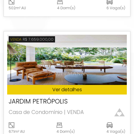
502m² AU
4 Dorm(s)
6 Vaga(s)
R$ 7.659.000,00
VENDA
Ver detalhes
JARDIM PETRÓPOLIS
Casa de Condomínio | VENDA
671m² AU
4 Dorm(s)
4 Vaga(s)