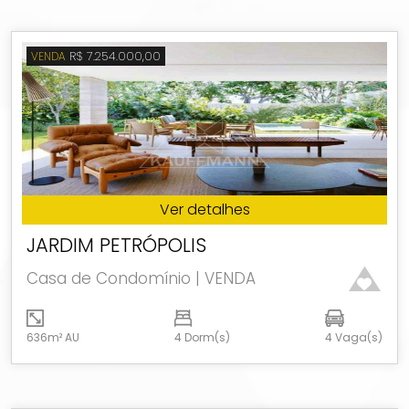
R$ 7.254.000,00
VENDA
Ver detalhes
JARDIM PETRÓPOLIS
Casa de Condomínio | VENDA
636m² AU
4 Dorm(s)
4 Vaga(s)