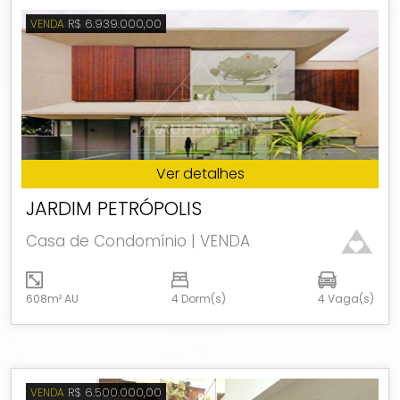
R$ 6.939.000,00
VENDA
Ver detalhes
JARDIM PETRÓPOLIS
Casa de Condomínio | VENDA
608m² AU
4 Dorm(s)
4 Vaga(s)
R$ 6.500.000,00
VENDA