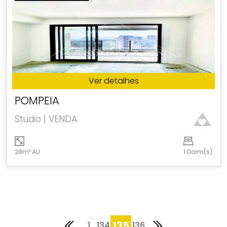
Ver detalhes
POMPEIA
Studio | VENDA
28m² AU
1 Dorm(s)
135
1
134
136