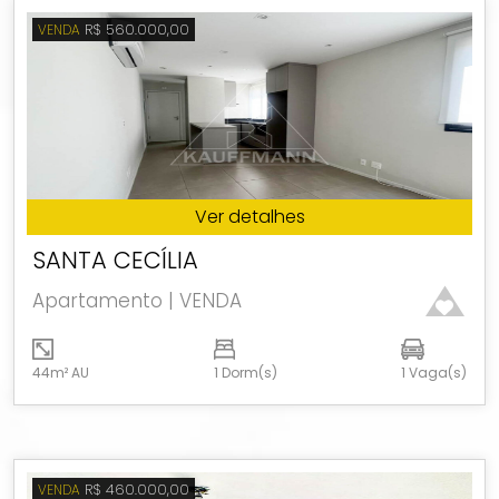
R$ 560.000,00
VENDA
Ver detalhes
SANTA CECÍLIA
Apartamento | VENDA
44m² AU
1 Dorm(s)
1 Vaga(s)
R$ 460.000,00
VENDA