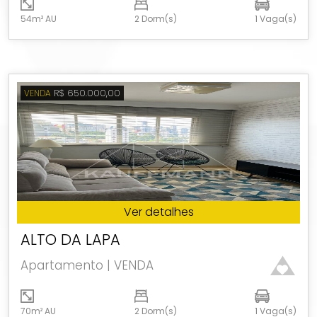
54m² AU
2 Dorm(s)
1 Vaga(s)
R$ 650.000,00
VENDA
Ver detalhes
ALTO DA LAPA
Apartamento | VENDA
70m² AU
2 Dorm(s)
1 Vaga(s)